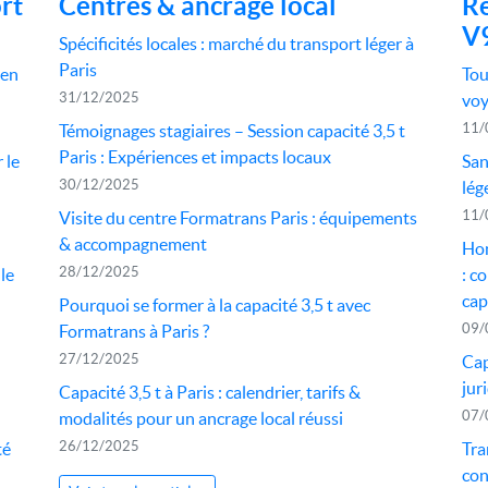
rt
Centres & ancrage local
Ré
V
Spécificités locales : marché du transport léger à
Paris
een
Tou
31/12/2025
voy
11/
Témoignages stagiaires – Session capacité 3,5 t
Paris : Expériences et impacts locaux
 le
San
30/12/2025
lég
11/
Visite du centre Formatrans Paris : équipements
& accompagnement
Hon
28/12/2025
le
: c
cap
Pourquoi se former à la capacité 3,5 t avec
09/
Formatrans à Paris ?
27/12/2025
Cap
jur
Capacité 3,5 t à Paris : calendrier, tarifs &
07/
modalités pour un ancrage local réussi
26/12/2025
té
Tra
con