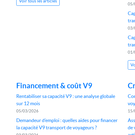
Voir tous les articles
05/
Cap
tra
03/
Cap
tra
01/
Vo
Financement & coût V9
Cr
Rentabiliser sa capacité V9 : une analyse globale
Com
sur 12 mois
voy
05/03/2026
15/
Demandeur d’emploi : quelles aides pour financer
Ass
la capacité V9 transport de voyageurs ?
de 
act