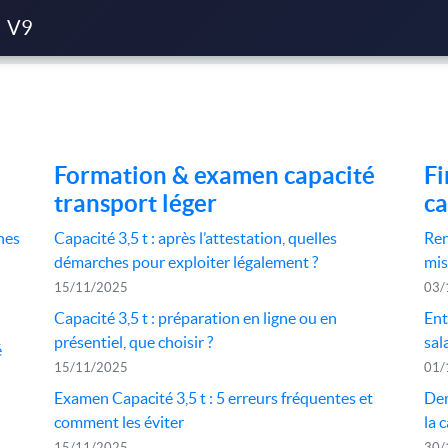
V9
Formation & examen capacité
Fi
transport léger
ca
nes
Capacité 3,5 t : après l’attestation, quelles
Ren
démarches pour exploiter légalement ?
mis
15/11/2025
03/
Capacité 3,5 t : préparation en ligne ou en
Ent
présentiel, que choisir ?
sal
é
15/11/2025
01/
Examen Capacité 3,5 t : 5 erreurs fréquentes et
Dem
comment les éviter
la c
15/11/2025
30/