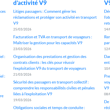
d’activité V9
V
nces
Litiges passagers : Comment gérer les
Dév
réclamations et protéger son activité en transport
l’o
V9
ret
25/03/2026
14/
Facturation et TVA en transport de voyageurs :
Ren
Maîtriser la gestion pour les capacités V9
par
23/03/2026
12/
el :
Organisation des prestations et gestion des
Dan
contrats clients : les clés pour réussir
ent
l’exploitation V9 du transport de voyageurs
10/
21/03/2026
el :
Pre
Sécurité des passagers en transport collectif :
voy
comprendre les responsabilités civiles et pénales
V9
liées à l’exploitation V9
08/
dre
19/03/2026
De 
Obligations sociales et temps de conduite :
réc