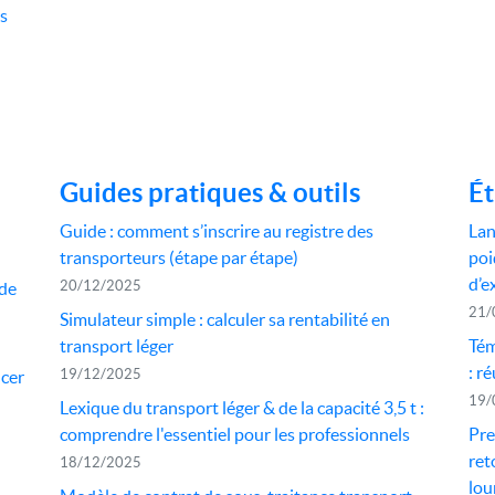
rs
Guides pratiques & outils
Ét
Guide : comment s’inscrire au registre des
Lan
transporteurs (étape par étape)
poi
d’e
20/12/2025
 de
21/
Simulateur simple : calculer sa rentabilité en
transport léger
Tém
: r
19/12/2025
ncer
19/
Lexique du transport léger & de la capacité 3,5 t :
comprendre l'essentiel pour les professionnels
Pre
ret
18/12/2025
lou