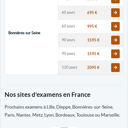
60 jours
695 €
60 jours
995 €
Bonnières sur Seine
90 jours
1595 €
90 jours
1595 €
120 jours
2095 €
120 jours
2095 €
Nos sites d’examens en France
30 jours
698 €
Prochains examens à Lille, Dieppe, Bonnières-sur-Seine,
60 jours
798 €
Paris, Nantes, Metz, Lyon, Bordeaux, Toulouse ou Marseille.
60 jours
998 €