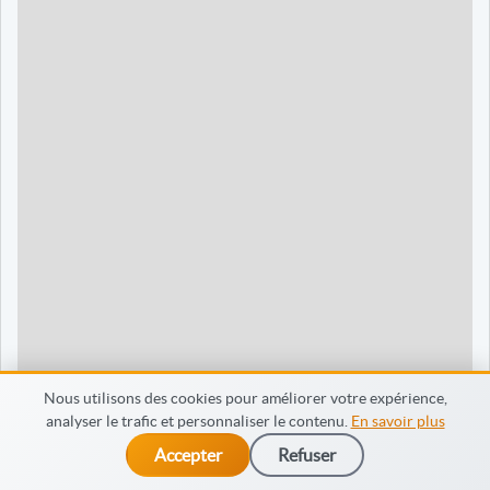
90 jours
1595 €
Dieppe
120 jours
2095 €
120 jours
2095 €
35 jours
695 €
60 jours
795 €
30 jours
698 €
60 jours
798 €
60 jours
998 €
Nous utilisons des cookies pour améliorer votre expérience,
analyser le trafic et personnaliser le contenu.
En savoir plus
65 jours
998 €
Accepter
Refuser
dès 475 €
Je m’inscris
90 jours
1598 €