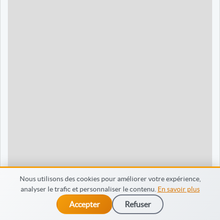
90 jours
1595 €
Dieppe
120 jours
2095 €
120 jours
2095 €
35 jours
695 €
60 jours
795 €
30 jours
698 €
60 jours
798 €
60 jours
998 €
Nous utilisons des cookies pour améliorer votre expérience,
analyser le trafic et personnaliser le contenu.
En savoir plus
65 jours
998 €
Accepter
Refuser
dès 475 €
Je m’inscris
90 jours
1598 €