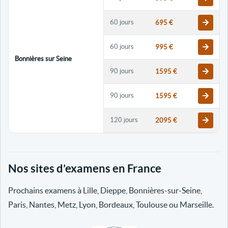
60 jours
695 €
60 jours
995 €
Bonnières sur Seine
90 jours
1595 €
90 jours
1595 €
120 jours
2095 €
120 jours
2095 €
Nos sites d’examens en France
30 jours
698 €
Prochains examens à Lille, Dieppe, Bonnières-sur-Seine,
60 jours
798 €
Paris, Nantes, Metz, Lyon, Bordeaux, Toulouse ou Marseille.
60 jours
998 €