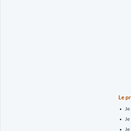
Le p
Je
Je
Je