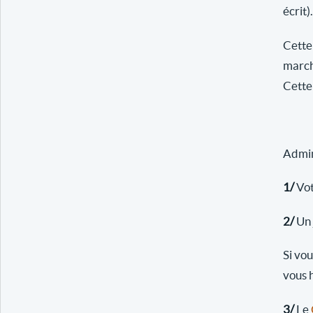
écrit).
Cette
march
Cette 
Admini
1/
Vot
2/
Un 
Si vo
vous 
3/
Le