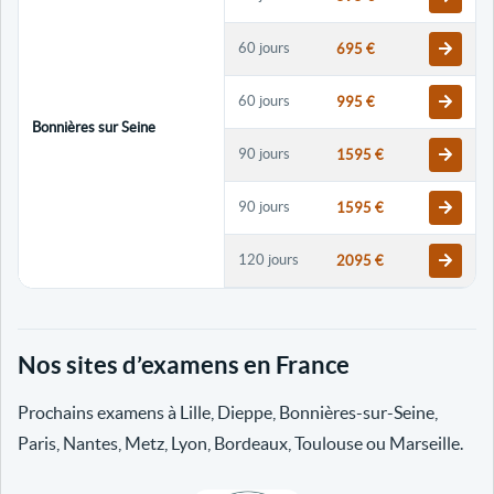
60 jours
695 €
60 jours
995 €
Bonnières sur Seine
90 jours
1595 €
90 jours
1595 €
120 jours
2095 €
120 jours
2095 €
Nos sites d’examens en France
30 jours
698 €
Prochains examens à Lille, Dieppe, Bonnières-sur-Seine,
60 jours
798 €
Paris, Nantes, Metz, Lyon, Bordeaux, Toulouse ou Marseille.
60 jours
998 €