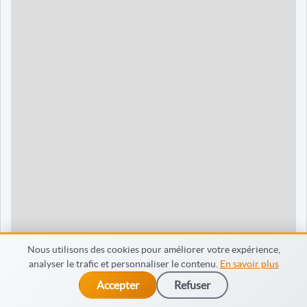
90 jours
1595 €
Dieppe
120 jours
2095 €
120 jours
2095 €
35 jours
695 €
60 jours
795 €
30 jours
698 €
60 jours
798 €
60 jours
998 €
Nous utilisons des cookies pour améliorer votre expérience,
analyser le trafic et personnaliser le contenu.
En savoir plus
65 jours
998 €
Accepter
Refuser
dès 475 €
Je m’inscris
90 jours
1598 €