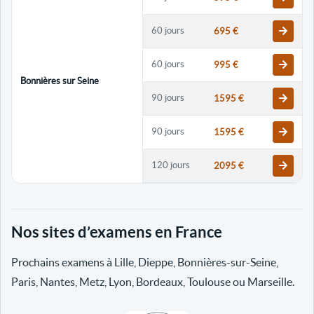
60 jours
695 €
60 jours
995 €
Bonnières sur Seine
90 jours
1595 €
90 jours
1595 €
120 jours
2095 €
120 jours
2095 €
Nos sites d’examens en France
30 jours
698 €
Prochains examens à Lille, Dieppe, Bonnières-sur-Seine,
60 jours
798 €
Paris, Nantes, Metz, Lyon, Bordeaux, Toulouse ou Marseille.
60 jours
998 €