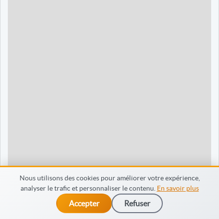
90 jours
1595 €
Dieppe
120 jours
2095 €
120 jours
2095 €
35 jours
695 €
60 jours
795 €
30 jours
698 €
60 jours
798 €
60 jours
998 €
Nous utilisons des cookies pour améliorer votre expérience,
analyser le trafic et personnaliser le contenu.
En savoir plus
65 jours
998 €
Accepter
Refuser
dès 475 €
Je m’inscris
90 jours
1598 €