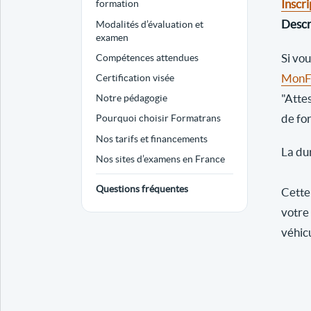
Inscri
formation
Descri
Modalités d’évaluation et
examen
Si vo
Compétences attendues
MonFo
Certification visée
"Atte
Notre pédagogie
de fo
Pourquoi choisir Formatrans
Nos tarifs et financements
La dur
Nos sites d’examens en France
Questions fréquentes
Cette 
votre
véhic