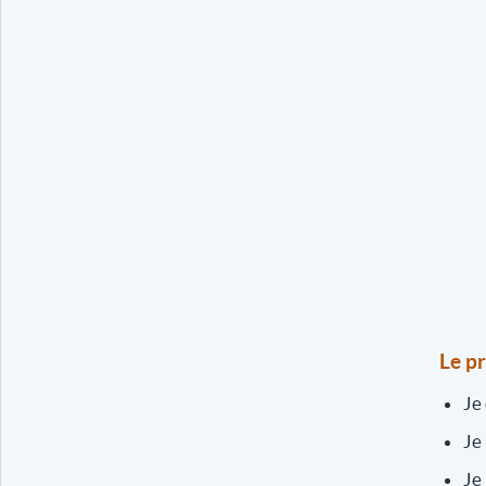
Le p
Je
Je
Je