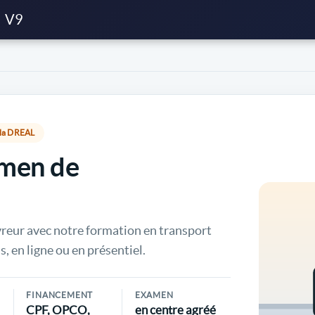
V9
r la DREAL
amen de
vreur avec notre formation en transport
s, en ligne ou en présentiel.
FINANCEMENT
EXAMEN
CPF, OPCO,
en centre agréé