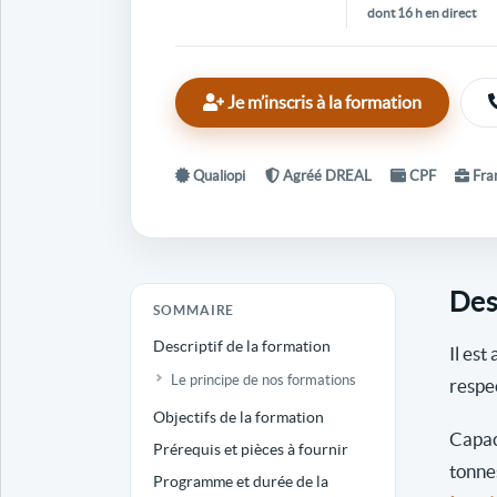
dont 16 h en direct
Je m’inscris à la formation
Qualiopi
Agréé DREAL
CPF
Fran
Des
SOMMAIRE
Descriptif de la formation
Il est
Le principe de nos formations
respe
Objectifs de la formation
Capac
Prérequis et pièces à fournir
tonne
Programme et durée de la