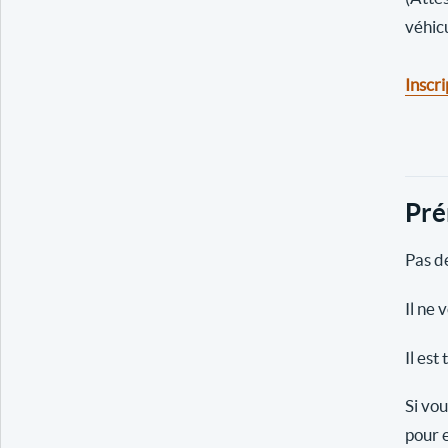
véhic
Inscri
Pré
Pas de
Il ne 
Il est
Si vou
pour e