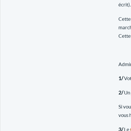
écrit).
Cette
march
Cette 
Admini
1/
Vot
2/
Un 
Si vo
vous 
3/
Le