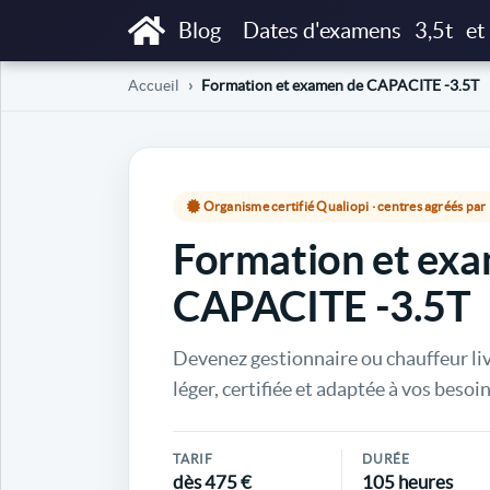
Blog
Dates d'examens
3,5t
et
Accueil
Formation et examen de CAPACITE -3.5T
Organisme certifié Qualiopi · centres agréés pa
Formation et ex
CAPACITE -3.5T
Devenez gestionnaire ou chauffeur li
léger, certifiée et adaptée à vos besoin
TARIF
DURÉE
dès 475 €
105 heures