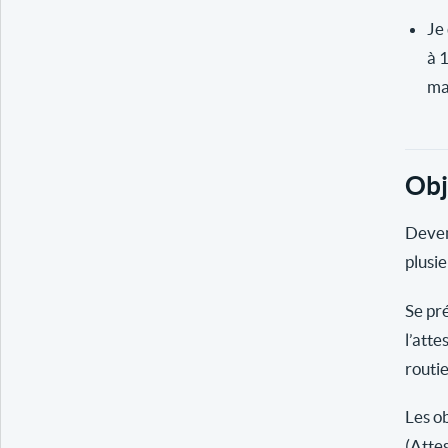
Je 
à 
ma
Obj
Deven
plusie
Se pr
l’atte
routi
Les ob
(Atte